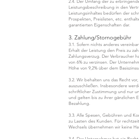
2.4. Der Umfang der zu erbringende
Leistungsbeschreibung in den Vert
Leistungsinhaltes bedürfen der schr
Prospekten, Preislisten, etc. entha
garantierten Eigenschaften dar.
3. Zahlung/Stornogebühr
3.1. Sofern nichts anderes vereinbar
Erhalt der Leistung den Preis zu za
Zahlungsverzug. Der Verbraucher h
von 6% zu verzinsen. Der Unterneh
Höhe von 9,2% über dem Basiszinssa
3.2. Wir behalten uns das Recht vo
auszuschließen. Insbesondere werde
schriftlicher Zustimmung und nur 
und gelten bis zu ihrer gänzlichen E
Bezahlung.
3.3. Alle Spesen, Gebühren und Ko
zu Lasten des Kunden. Für rechtzei
Wechsels übernehmen wir keine Ha
3.4. Der Unternehmer hat ein Rech