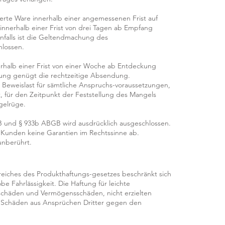
erte Ware innerhalb einer angemessenen Frist auf
nnerhalb einer Frist von drei Tagen ab Empfang
rnfalls ist die Geltendmachung des
lossen.
erhalb einer Frist von einer Woche ab Entdeckung
hrung genügt die rechtzeitige Absendung.
le Beweislast für sämtliche Anspruchs-voraussetzungen,
, für den Zeitpunkt der Feststellung des Mangels
gelrüge.
B und § 933b ABGB wird ausdrücklich ausgeschlossen.
Kunden keine Garantien im Rechtssinne ab.
unberührt.
iches des Produkthaftungs-gesetzes beschränkt sich
be Fahrlässigkeit. Die Haftung für leichte
geschäden und Vermögensschäden, nicht erzielten
on Schäden aus Ansprüchen Dritter gegen den