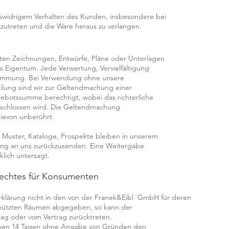
ragswidrigem Verhalten des Kunden, insbesondere bei
zutreten und die Ware heraus zu verlangen.
eten Zeichnungen, Entwürfe, Pläne oder Unterlagen
es Eigentum. Jede Verwertung, Vervielfältigung
stimmung. Bei Verwendung ohne unsere
lung sind wir zur Geltendmachung einer
ebotssumme berechtigt, wobei das richterliche
eschlossen wird. Die Geltendmachung
ievon unberührt.
e Muster, Kataloge, Prospekte bleiben in unserem
ng an uns zurückzusenden. Eine Weitergabe
lich untersagt.
rechtes für Konsumenten
rklärung nicht in den von der Franek&Eibl GmbH für deren
nützten Räumen abgegeben, so kann der
ag oder vom Vertrag zurücktreten.
binnen 14 Tagen ohne Angabe von Gründen den