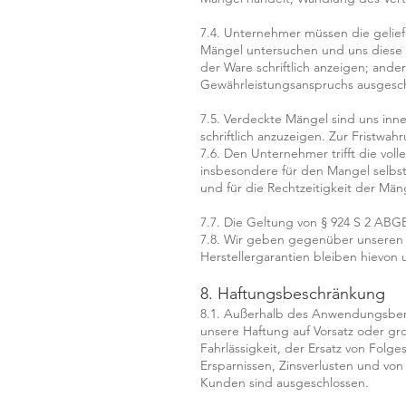
7.4. Unternehmer müssen die gelief
Mängel untersuchen und uns diese i
der Ware schriftlich anzeigen; ande
Gewährleistungsanspruchs ausgesch
7.5. Verdeckte Mängel sind uns inn
schriftlich anzuzeigen. Zur Fristwa
7.6. Den Unternehmer trifft die vol
insbesondere für den Mangel selbst
und für die Rechtzeitigkeit der Män
7.7. Die Geltung von § 924 S 2 ABG
7.8. Wir geben gegenüber unseren 
Herstellergarantien bleiben hievon 
8. Haftungsbeschränkung
8.1. Außerhalb des Anwendungsbere
unsere Haftung auf Vorsatz oder gro
Fahrlässigkeit, der Ersatz von Fol
Ersparnissen, Zinsverlusten und v
Kunden sind ausgeschlossen.