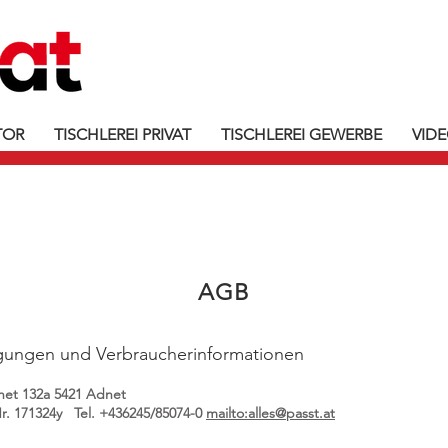
TOR
TISCHLEREI PRIVAT
TISCHLEREI GEWERBE
VID
AGB
gungen und Verbraucherinformationen
et 132a 5421 Adnet
. 171324y Tel. +436245/85074-0
mailto:alles@passt.at