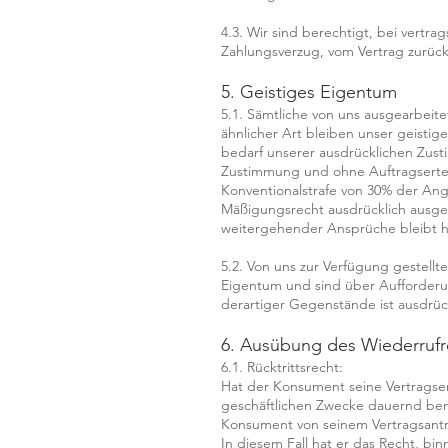
4.3. Wir sind berechtigt, bei vert
Zahlungsverzug, vom Vertrag zurück
5. Geistiges Eigentum
5.1. Sämtliche von uns ausgearbeit
ähnlicher Art bleiben unser geistig
bedarf unserer ausdrücklichen Zu
Zustimmung und ohne Auftragsertei
Konventionalstrafe von 30% der Ang
Mäßigungsrecht ausdrücklich ausg
weitergehender Ansprüche bleibt h
5.2. Von uns zur Verfügung gestellt
Eigentum und sind über Aufforderu
derartiger Gegenstände ist ausdrück
6. Ausübung des Wiederruf
6.1. Rücktrittsrecht:
Hat der Konsument seine Vertragse
geschäftlichen Zwecke dauernd be
Konsument von seinem Vertragsantr
In diesem Fall hat er das Recht, 