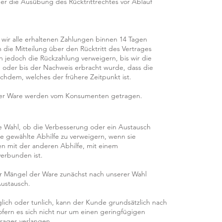
über die Ausübung des Rücktrittrechtes vor Ablauf
 wir alle erhaltenen Zahlungen binnen 14 Tagen
die Mitteilung über den Rücktritt des Vertrages
n jedoch die Rückzahlung verweigern, bis wir die
 oder bis der Nachweis erbracht wurde, dass die
hdem, welches der frühere Zeitpunkt ist.
der Ware werden vom Konsumenten getragen.
ie Wahl, ob die Verbesserung oder ein Austausch
die gewählte Abhilfe zu verweigern, wenn sie
hen mit der anderen Abhilfe, mit einem
erbunden ist.
für Mängel der Ware zunächst nach unserer Wahl
ustausch.
glich oder tunlich, kann der Kunde grundsätzlich nach
ofern es sich nicht nur um einen geringfügigen
rages verlangen.