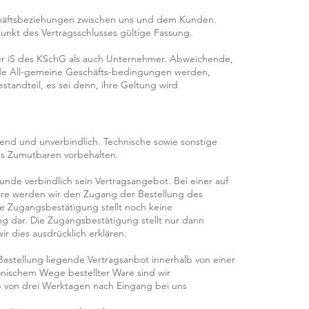
schäftsbeziehungen zwischen uns und dem Kunden.
punkt des Vertragsschlusses gültige Fassung.
er iS des KSchG als auch Unternehmer. Abweichende,
e All-gemeine Geschäfts-bedingungen werden,
estandteil, es sei denn, ihre Geltung wird
bend und unverbindlich. Technische sowie sonstige
s Zumutbaren vorbehalten.
Kunde verbindlich sein Vertragsangebot. Bei einer auf
re werden wir den Zugang der Bestellung des
e Zugangsbestätigung stellt noch keine
g dar. Die Zugangsbestätigung stellt nur dann
r dies ausdrücklich erklären.
r Bestellung liegende Vertragsanbot innerhalb von einer
nischem Wege bestellter Ware sind wir
lb von drei Werktagen nach Eingang bei uns