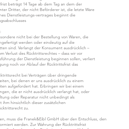
tsfrist beträgt 14 Tage ab dem Tag an dem der
r Dritter, der nicht Beförderer ist, die letzte Ware
nes Dienstleistungs-vertrages beginnt die
ragsabschlusses
:
besondere nicht bei der Bestellung von Waren, die
ngefertigt werden oder eindeutig auf die
tten sind. Verlangt der Konsument ausdrücklich –
m Verlust des Rücktrittsrechtes – dass wir vor
usführung der Dienstleistung beginnen sollen, verliert
gung noch vor Ablauf der Rücktrittsfrist das
ktrittsrecht bei Verträgen über dringende
eiten, bei denen er uns ausdrücklich zu einem
ten aufgefordert hat. Erbringen wir bei einem
ngen, die er nicht ausdrücklich verlangt hat, oder
altung oder Reparatur nicht unbedingt als
t ihm hinsichtlich dieser zusätzlichen
ktrittsrecht zu.
üben, muss die Franek&Eibl GmbH über den Entschluss, den
nformiert werden. Zur Wahrung der Rücktrittsfrist