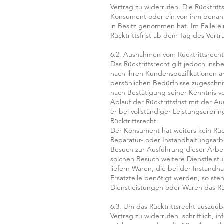
Vertrag zu widerrufen. Die Rücktrit
Konsument oder ein von ihm benannte
in Besitz genommen hat. Im Falle ei
Rücktrittsfrist ab dem Tag des Vert
6.2. Ausnahmen vom Rücktrittsrecht
Das Rücktrittsrecht gilt jedoch ins
nach ihren Kundenspezifikationen a
persönlichen Bedürfnisse zugeschni
nach Bestätigung seiner Kenntnis vo
Ablauf der Rücktrittsfrist mit der A
er bei vollständiger Leistungserbrin
Rücktrittsrecht.
Der Konsument hat weiters kein Rüc
Reparatur- oder Instandhaltungsarb
Besuch zur Ausführung dieser Arbei
solchen Besuch weitere Dienstleistu
liefern Waren, die bei der Instandh
Ersatzteile benötigt werden, so steh
Dienstleistungen oder Waren das Rüc
6.3. Um das Rücktrittsrecht auszu
Vertrag zu widerrufen, schriftlich, i