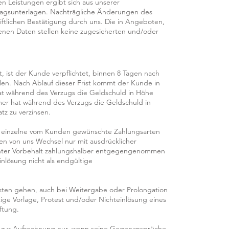
n Leistungen ergibt sich aus unserer
ragsunterlagen. Nachträgliche Änderungen des
iftlichen Bestätigung durch uns. Die in Angeboten,
ltenen Daten stellen keine zugesicherten und/oder
t, ist der Kunde verpflichtet, binnen 8 Tagen nach
hlen. Nach Ablauf dieser Frist kommt der Kunde in
at während des Verzugs die Geldschuld in Höhe
mer hat während des Verzugs die Geldschuld in
tz zu verzinsen.
r, einzelne vom Kunden gewünschte Zahlungsarten
n von uns Wechsel nur mit ausdrücklicher
unter Vorbehalt zahlungshalber entgegengenommen
inlösung nicht als endgültige
sten gehen, auch bei Weitergabe oder Prolongation
tige Vorlage, Protest und/oder Nichteinlösung eines
ftung.
t zur Aufrechnung nur, wenn seine Gegenansprüche