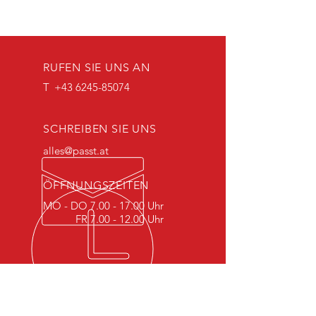
RUFEN SIE UNS AN
T
+43 6245-85074
SCHREIBEN SIE UNS
alles@passt.at
ÖFFNUNGSZEITEN
MO - DO
7.00 - 17.00
Uhr
FR
7.00 - 12.00
Uhr
UNSER MOTTO