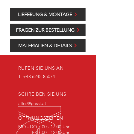
LIEFERUNG & MONTAGE
FRAGEN ZUR BESTELLUNG
MATERIALIEN & DETAILS
RUFEN SIE UNS AN
T
+43 6245-85074
SCHREIBEN SIE UNS
alles@passt.at
ÖFFNUNGSZEITEN
MO - DO
7.00 - 17.00
Uhr
FR
7.00 - 12.00
Uhr