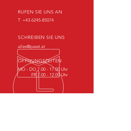
RUFEN SIE UNS AN
T
+43 6245-85074
SCHREIBEN SIE UNS
alles@passt.at
ÖFFNUNGSZEITEN
MO - DO
7.00 - 17.00
Uhr
FR
7.00 - 12.00
Uhr
UNSER MOTTO
Maßmöbel und Objekteinrichtung von
Franek und Eibl.